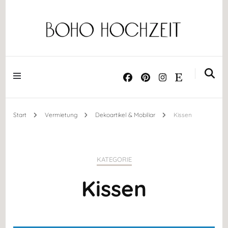
Dekoration ༝ Trockenblumen ༝ Papeterie ༝ Acrylschilder
BOHO HOCHZEIT
Start
Vermietung
Dekoartikel & Mobiliar
Kissen
KATEGORIE
Kissen