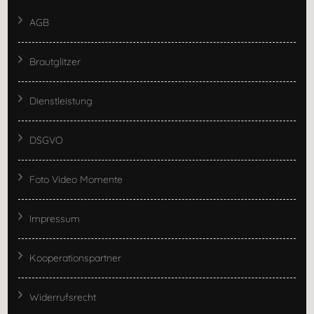
AGB
Brautglitzer
Dienstleistung
DSGVO
Foto Video Momente
Impressum
Kooperationspartner
Widerrufsrecht