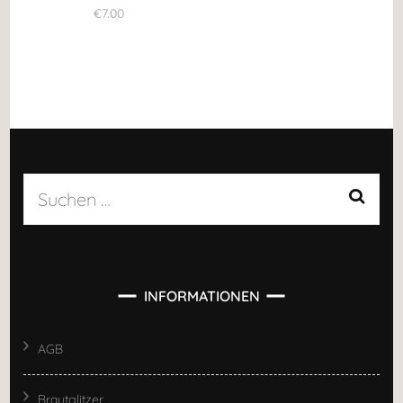
€
7.00
Suchen
nach:
INFORMATIONEN
AGB
Brautglitzer