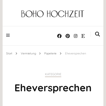
Dekoration ༝ Trockenblumen ༝ Papeterie ༝ Acrylschilder
BOHO HOCHZEIT
Start
Vermietung
Papeterie
Eheversprechen
KATEGORIE
Eheversprechen