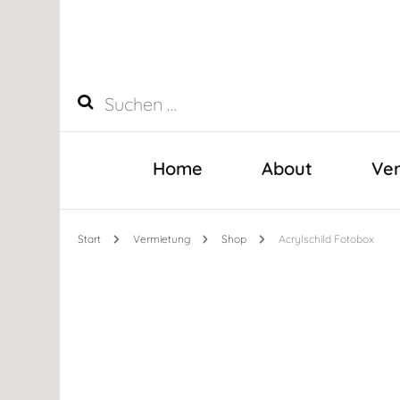
Suchen
nach:
Home
About
Ve
Start
Vermietung
Shop
Acrylschild Fotobox
D
D
D
L