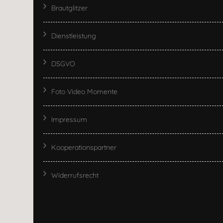
Brautglitzer
Dienstleistung
DSGVO
Foto Video Momente
Impressum
Kooperationspartner
Widerrufsrecht