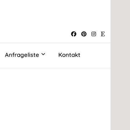
childer
Anfrageliste
Kontakt
der
Anfrage senden
Candy Bar
uß aus
Mein Konto
Gästebuch
lumen
Sitzplan
gel