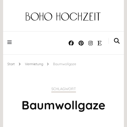
Dekoration ༝ Trockenblumen ༝ Papeterie ༝ Acrylschilder
BOHO HOCHZEIT
Start
Vermietung
Baumwollgaze
SCHLAGWORT
Baumwollgaze