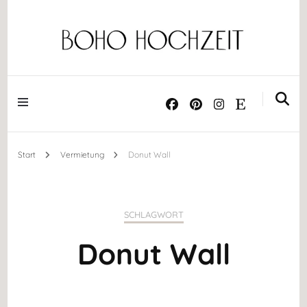
Dekoration ༝ Trockenblumen ༝ Papeterie ༝ Acrylschilder
BOHO HOCHZEIT
Start
Vermietung
Donut Wall
SCHLAGWORT
Donut Wall