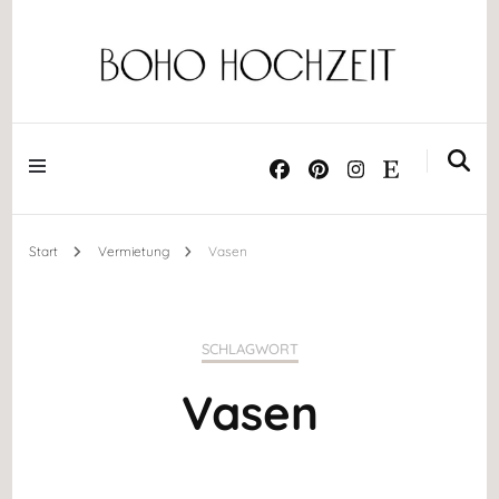
Dekoration ༝ Trockenblumen ༝ Papeterie ༝ Acrylschilder
BOHO HOCHZEIT
Start
Vermietung
Vasen
SCHLAGWORT
Vasen