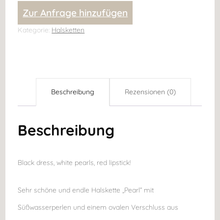
Zur Anfrage hinzufügen
"LUXURY"
mit
Kategorie:
Halsketten
Süßwasserperlen
und
ovalem
Beschreibung
Rezensionen (0)
Verschluss
in
Beschreibung
gold
Menge
Black dress, white pearls, red lipstick!
Sehr schöne und endle Halskette „Pearl“ mit
Süßwasserperlen und einem ovalen Verschluss aus