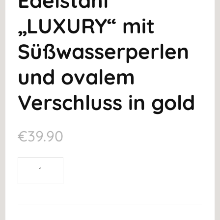
Edelstahl
„LUXURY“ mit
Süßwasserperlen
und ovalem
Verschluss in gold
€
39.90
Edle
Kette
aus
Edelstahl