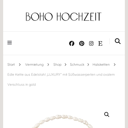
Dekoration ༝ Trockenblumen ༝ Papeterie ༝ Acrylschilder
BOHO HOCHZEIT
Start
Vermietung
Shop
Schmuck
Halsketten
Edle Kette aus Edelstahl „LUXURY“ mit Süßwasserperlen und ovalem
Verschluss in gold