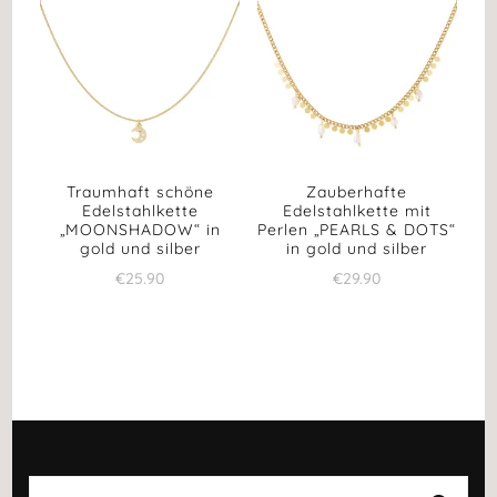
Traumhaft schöne
Zauberhafte
Edelstahlkette
Edelstahlkette mit
„MOONSHADOW“ in
Perlen „PEARLS & DOTS“
gold und silber
in gold und silber
€
25.90
€
29.90