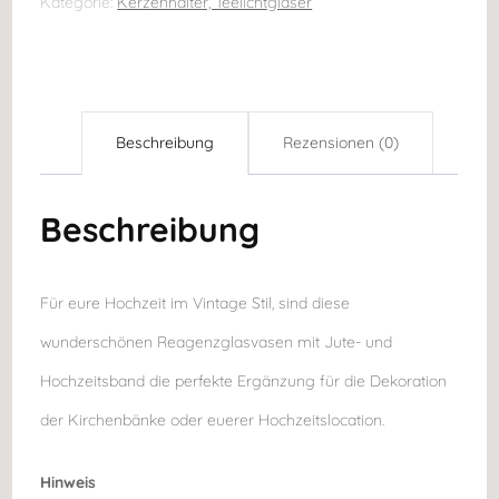
Vintage
Kategorie:
Kerzenhalter, Teelichtgläser
weiß
Spitzenband
für
Beschreibung
Rezensionen (0)
Kirchenbänke
Menge
Beschreibung
Für eure Hochzeit im Vintage Stil, sind diese
wunderschönen Reagenzglasvasen mit Jute- und
Hochzeitsband die perfekte Ergänzung für die Dekoration
der Kirchenbänke oder euerer Hochzeitslocation.
Hinweis