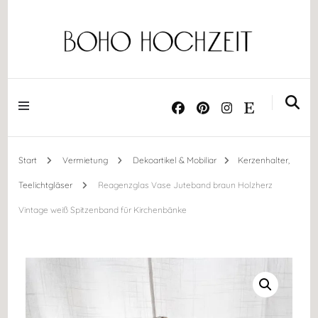
Dekoration ༝ Trockenblumen ༝ Papeterie ༝ Acrylschilder
BOHO HOCHZEIT
Start
Vermietung
Dekoartikel & Mobiliar
Kerzenhalter,
Teelichtgläser
Reagenzglas Vase Juteband braun Holzherz
Vintage weiß Spitzenband für Kirchenbänke