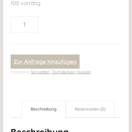
100 vorrätig
Stoffservietten
mit
Fransen
100
Zur Anfrage hinzufügen
%
Baumwolle
Kategorie:
Servietten, Tischdecken, Hussen
beige
weiß
Menge
Beschreibung
Rezensionen (0)