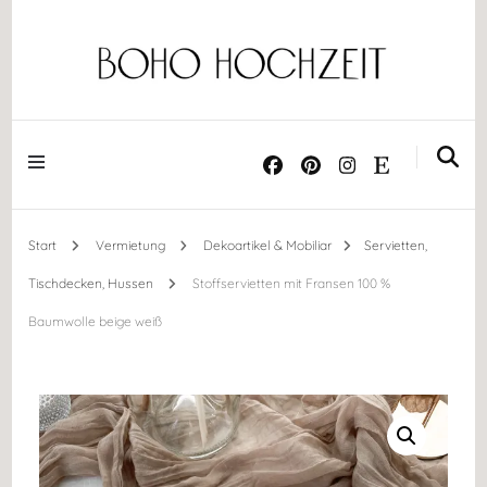
Dekoration ༝ Trockenblumen ༝ Papeterie ༝ Acrylschilder
BOHO HOCHZEIT
Start
Vermietung
Dekoartikel & Mobiliar
Servietten,
Tischdecken, Hussen
Stoffservietten mit Fransen 100 %
Baumwolle beige weiß