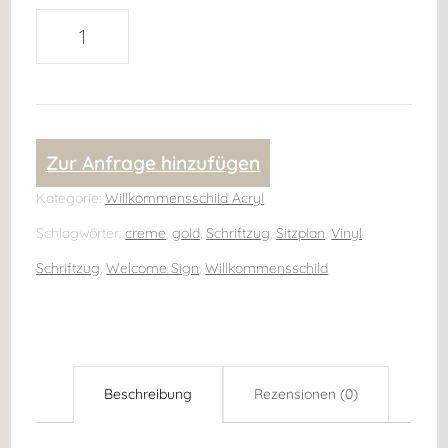
Willkommensschild
Acrylschild
Welcome
Sign
Zur Anfrage hinzufügen
gold
creme
Kategorie:
Willkommensschild Acryl
Menge
Schlagwörter:
creme
,
gold
,
Schriftzug
,
Sitzplan
,
Vinyl
Schriftzug
,
Welcome Sign
,
Willkommensschild
Beschreibung
Rezensionen (0)