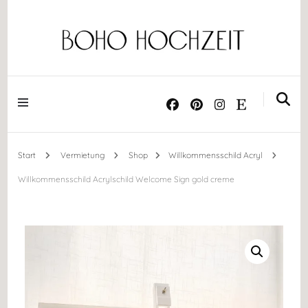
Dekoration ༝ Trockenblumen ༝ Papeterie ༝ Acrylschilder
BOHO HOCHZEIT
Start
Vermietung
Shop
Willkommensschild Acryl
Willkommensschild Acrylschild Welcome Sign gold creme